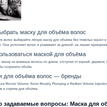
выбрать маску для объёма волос
их волос выбирайте лёгкую маску для объёма без тяжёлых масел и
). Она уплотняет волос и ухаживает за длиной, не лишая прикорне
пользоваться маской для объёма
 маску на влажные волосы по длине, отступая от корней, держите 
обы сохранить объём.
и для объёма волос — бренды
ra Muroto Volume, Kevin Murphy Plumping и Redken Volume Injectio
м и спреем для объёма.
о задаваемые вопросы: Маска для о