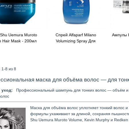
 Shu Uemura Muroto
Спрей Alfaparf Milano
Ампулы K
ый Просмотр
Быстрый Просмотр
Быстры
 Hair Mask - 200мл
Volumizing Spray Для
Объема, 125ml
 1-8 из 8
ссиональная маска для объёма волос — для тонк
 уход:
Профессиональный шампунь для тонких волос — объём и
волос
Маска для объёма волос уплотняет тонкий волос и
формулы ухаживают за длиной, сохраняя пышность
Shu Uemura Muroto Volume, Kevin Murphy и Redken V