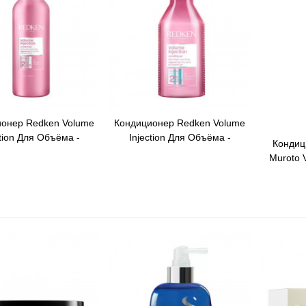
онер Redken Volume
Кондиционер Redken Volume
ый Просмотр
Быстрый Просмотр
ction Для Объёма -
Injection Для Объёма -
Кондиц
Быстры
1000мл
300мл
Muroto V