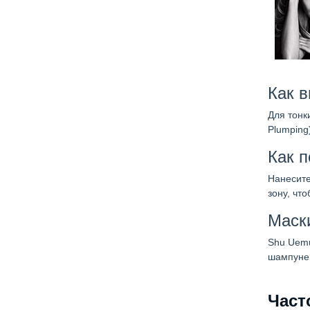
Как 
Для тонк
Plumping
Как 
Нанесите
зону, чт
Маск
Shu Uemu
шампуне
Част