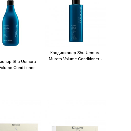
Кондиционер Shu Uemura
Быстрый Просмотр
Muroto Volume Conditioner -
ионер Shu Uemura
й Просмотр
250мл
olume Conditioner -
500мл