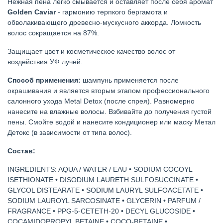
Нежная пена легко смывается и оставляет после себя аромат
Golden Caviar
- гармонию терпкого бергамота и
обволакивающего древесно-мускусного аккорда. Ломкость
волос сокращается на 87%.
Защищает цвет и косметическое качество волос от
воздействия УФ лучей.
Способ применения:
шампунь применяется после
окрашивания и является вторым этапом профессионального
салонного ухода Metal Detox (после спрея). Равномерно
нанесите на влажные волосы. Взбивайте до получения густой
пены. Смойте водой и нанесите кондиционер или маску Метал
Детокс (в зависимости от типа волос).
Состав:
INGREDIENTS: AQUA / WATER / EAU • SODIUM COCOYL
ISETHIONATE • DISODIUM LAURETH SULFOSUCCINATE •
GLYCOL DISTEARATE • SODIUM LAURYL SULFOACETATE •
SODIUM LAUROYL SARCOSINATE • GLYCERIN • PARFUM /
FRAGRANCE • PPG-5-CETETH-20 • DECYL GLUCOSIDE •
COCAMIDOPROPYL BETAINE • COCO-BETAINE •