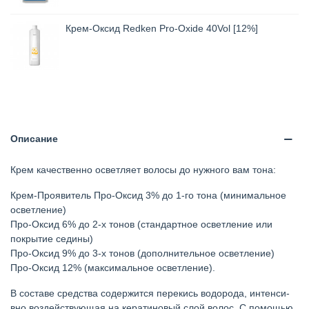
Крем-Оксид Redken Pro-Oxide 40Vol [12%]
Описание
Крем каче­ственно осветляет волосы до нужно­го вам тона:
Крем-Проявите­ль Про-Оксид 3% до 1-го тона (ми­нимальное
осветление)
Про-Оксид 6% до 2-х тонов (ста­ндартное осветление или
покрытие седины)
Про-Оксид 9% до 3-х тонов (до­полнительное осветление)
Про-Оксид 12% (максимальное осве­тление).
В составе средства соде­ржится перекись водорода, интенси­
вно воздействующая на кератиновый слой волос. С помо­щью