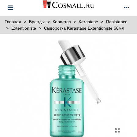
Главная
>
Бренды
>
Керастаз
>
Kerastase
>
Resistance
>
Extentioniste
>
Сыворотка Kerastase Extentioniste 50мл